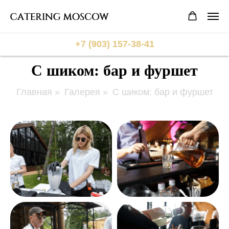
+7 (903) 157-38-41
С шиком: бар и фуршет
Главная
»
Галерея
»
С шиком: бар и фуршет