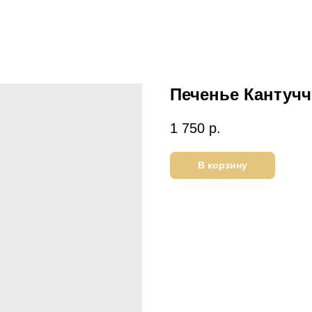
Печенье Кантучч
1 750
р.
В корзину